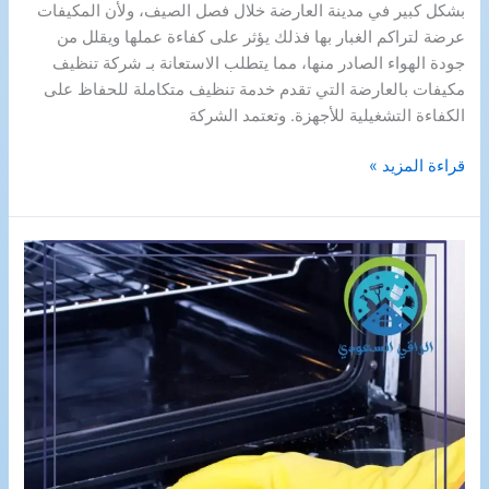
بشكل كبير في مدينة العارضة خلال فصل الصيف، ولأن المكيفات
عرضة لتراكم الغبار بها فذلك يؤثر على كفاءة عملها ويقلل من
جودة الهواء الصادر منها، مما يتطلب الاستعانة بـ شركة تنظيف
مكيفات بالعارضة التي تقدم خدمة تنظيف متكاملة للحفاظ على
الكفاءة التشغيلية للأجهزة. وتعتمد الشركة
شركة
قراءة المزيد »
تنظيف
مكيفات
بالعارضة