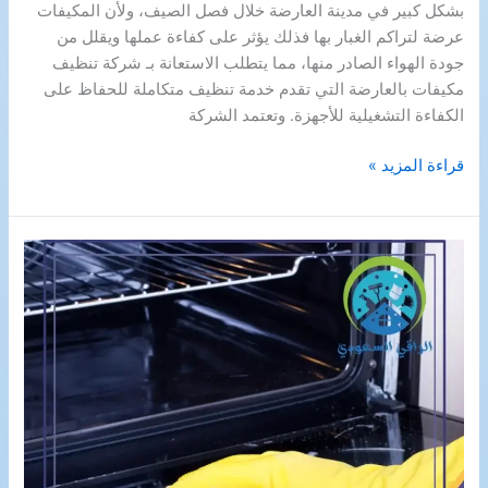
بشكل كبير في مدينة العارضة خلال فصل الصيف، ولأن المكيفات
عرضة لتراكم الغبار بها فذلك يؤثر على كفاءة عملها ويقلل من
جودة الهواء الصادر منها، مما يتطلب الاستعانة بـ شركة تنظيف
مكيفات بالعارضة التي تقدم خدمة تنظيف متكاملة للحفاظ على
الكفاءة التشغيلية للأجهزة. وتعتمد الشركة
شركة
قراءة المزيد »
تنظيف
مكيفات
بالعارضة