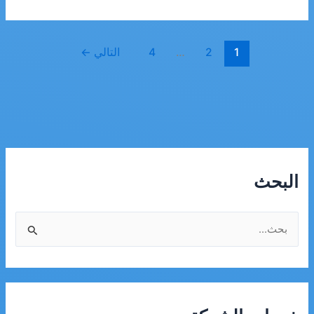
تنظيف
خزانات
بجازان
1
2
…
4
التالي
←
البحث
ا
ل
ب
ح
ث