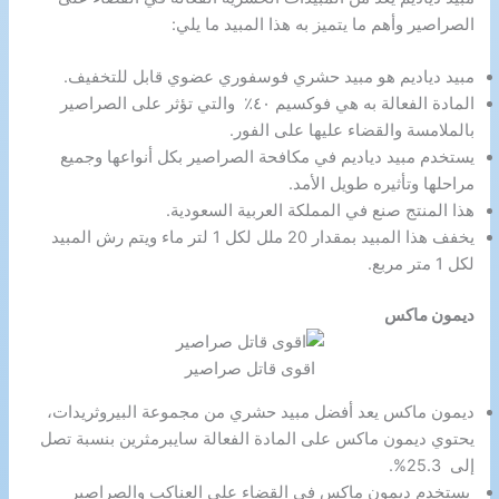
الصراصير وأهم ما يتميز به هذا المبيد ما يلي:
مبيد دياديم هو مبيد حشري فوسفوري عضوي قابل للتخفيف.
المادة الفعالة به هي فوكسيم ٤٠٪ والتي تؤثر على الصراصير
بالملامسة والقضاء عليها على الفور.
يستخدم مبيد دياديم في مكافحة الصراصير بكل أنواعها وجميع
مراحلها وتأثيره طويل الأمد.
هذا المنتج صنع في المملكة العربية السعودية.
يخفف هذا المبيد بمقدار 20 ملل لكل 1 لتر ماء ويتم رش المبيد
لكل 1 متر مربع.
ديمون ماكس
اقوى قاتل صراصير
ديمون ماكس يعد أفضل مبيد حشري من مجموعة البيروثريدات،
يحتوي ديمون ماكس على المادة الفعالة سايبرمثرين بنسبة تصل
إلى 25.3%.
يستخدم ديمون ماكس في القضاء على العناكب والصراصير