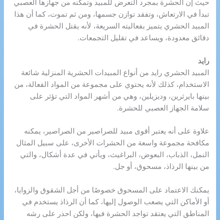
حيث إن الحشرة بمجرد التعرض للمبيد وتمكنه من جهازها العصبي
تبدأ في الارتعاش، وتفقد توازن جسمها، ومن ثم تموت، كما أن هذا
المبيد الحشري يتميز بفعاليته السريعة، لأنه يقتل الحشرة في
دقائق معدودة، ويساعد في تقليل التجمعات.
رايد
المبيد الحشري رايد من أنواع المبيدات الحشرية المنزلية شائعة
الاستخدام، كذلك لأنه يحتوي على مجموعة من المواد الفعالة، من
بينها بايرثرين، وديزيلين، وهي من أشهر المواد التي تؤثر على
سلامة الجهاز العصبي للحشرة.
علاوة على أنه يعتبر أقوى مبيد للصراصير من الصراصير، يمكنه
مكافحة مجموعة واسعة من الحشرات الأخرى، على سبيل المثال
النمل، الذباب، البعوض، البراغيث، ويأتي في عدة أشكال، والتي
من بينها الرذاذ، مسحوق، أو جل.
يمكنك الاعتماد على المسحوق خصوصًا من أجل الشقوق والزوايا،
أو الأماكن التي يصعب الوصول إليها، كما أن الرذاذ يستخدم في
المناطق التي يعتقد تواجد الحشرة فيها، ولكن احذر على رشه