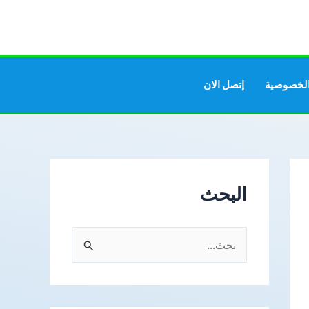
لخصوصية
إتصل الان
البحث
ا
ل
ب
ح