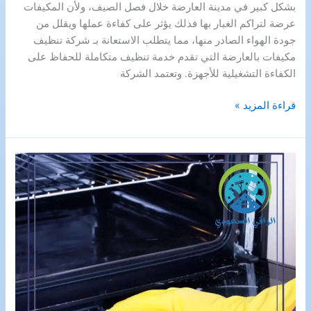
بشكل كبير في مدينة العارضة خلال فصل الصيف، ولأن المكيفات
عرضة لتراكم الغبار بها فذلك يؤثر على كفاءة عملها ويقلل من
جودة الهواء الصادر منها، مما يتطلب الاستعانة بـ شركة تنظيف
مكيفات بالعارضة التي تقدم خدمة تنظيف متكاملة للحفاظ على
الكفاءة التشغيلية للأجهزة. وتعتمد الشركة
شركة
قراءة المزيد »
تنظيف
مكيفات
بالعارضة