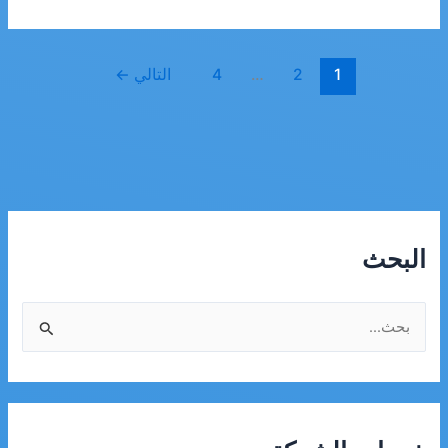
تنظيف
خزانات
بجازان
1
2
…
4
التالي
←
البحث
ا
ل
ب
ح
ث