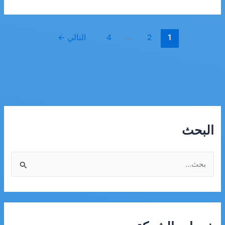
تنظيف
خزانات
بجازان
1
2
…
4
التالي
←
البحث
ا
ل
ب
ح
ث