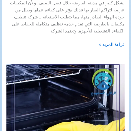
بشكل كبير في مدينة العارضة خلال فصل الصيف، ولأن المكيفات
عرضة لتراكم الغبار بها فذلك يؤثر على كفاءة عملها ويقلل من
جودة الهواء الصادر منها، مما يتطلب الاستعانة بـ شركة تنظيف
مكيفات بالعارضة التي تقدم خدمة تنظيف متكاملة للحفاظ على
الكفاءة التشغيلية للأجهزة. وتعتمد الشركة
شركة
قراءة المزيد »
تنظيف
مكيفات
بالعارضة